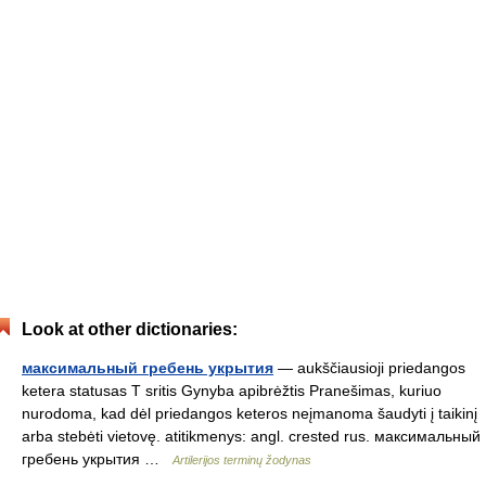
Look at other dictionaries:
максимальный гребень укрытия
— aukščiausioji priedangos
ketera statusas T sritis Gynyba apibrėžtis Pranešimas, kuriuo
nurodoma, kad dėl priedangos keteros neįmanoma šaudyti į taikinį
arba stebėti vietovę. atitikmenys: angl. crested rus. максимальный
гребень укрытия …
Artilerijos terminų žodynas