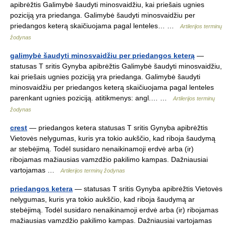
apibrėžtis Galimybė šaudyti minosvaidžiu, kai priešais ugnies
poziciją yra priedanga. Galimybė šaudyti minosvaidžiu per
priedangos keterą skaičiuojama pagal lenteles… …
Artilerijos terminų
žodynas
galimybė šaudyti minosvaidžiu per priedangos keterą
—
statusas T sritis Gynyba apibrėžtis Galimybė šaudyti minosvaidžiu,
kai priešais ugnies poziciją yra priedanga. Galimybė šaudyti
minosvaidžiu per priedangos keterą skaičiuojama pagal lenteles
parenkant ugnies poziciją. atitikmenys: angl.… …
Artilerijos terminų
žodynas
crest
— priedangos ketera statusas T sritis Gynyba apibrėžtis
Vietovės nelygumas, kuris yra tokio aukščio, kad riboja šaudymą
ar stebėjimą. Todėl susidaro nenaikinamoji erdvė arba (ir)
ribojamas mažiausias vamzdžio pakilimo kampas. Dažniausiai
vartojamas …
Artilerijos terminų žodynas
priedangos ketera
— statusas T sritis Gynyba apibrėžtis Vietovės
nelygumas, kuris yra tokio aukščio, kad riboja šaudymą ar
stebėjimą. Todėl susidaro nenaikinamoji erdvė arba (ir) ribojamas
mažiausias vamzdžio pakilimo kampas. Dažniausiai vartojamas