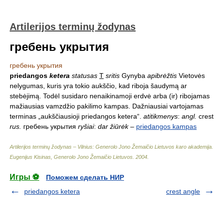
Artilerijos terminų žodynas
гребень укрытия
гребень укрытия
priedangos
ketera
statusas
T
sritis
Gynyba
apibrėžtis
Vietovės
nelygumas, kuris yra tokio aukščio, kad riboja šaudymą ar
stebėjimą. Todėl susidaro nenaikinamoji erdvė arba (ir) ribojamas
mažiausias vamzdžio pakilimo kampas. Dažniausiai vartojamas
terminas „aukščiausioji priedangos ketera“.
atitikmenys
:
angl.
crest
rus.
гребень укрытия
ryšiai
:
dar žiūrėk
–
priedangos kampas
Artilerijos terminų žodynas – Vilnius: Generolo Jono Žemaičio Lietuvos karo akademija
.
Eugenijus Kisinas, Generolo Jono Žemaičio Lietuvos
.
2004
.
Игры ⚽
Поможем сделать НИР
priedangos ketera
crest angle