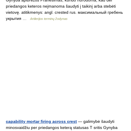
Gynyba apibrėžtis Pranešimas, kuriuo nurodoma, kad dėl
priedangos keteros neįmanoma šaudyti į taikinį arba stebėti
vietovę. atitikmenys: angl. crested rus. максимальный гребень
укрытия …
Artilerijos terminų žodynas
capability mortar firing across crest
— galimybė šaudyti
minosvaidžiu per priedangos keterą statusas T sritis Gynyba