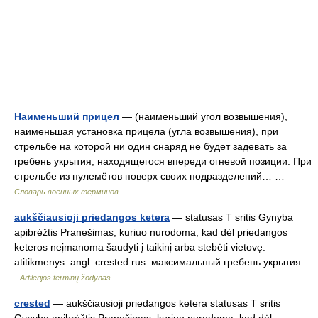
Наименьший прицел
— (наименьший угол возвышения),
наименьшая установка прицела (угла возвышения), при
стрельбе на которой ни один снаряд не будет задевать за
гребень укрытия, находящегося впереди огневой позиции. При
стрельбе из пулемётов поверх своих подразделений… …
Словарь военных терминов
aukščiausioji priedangos ketera
— statusas T sritis Gynyba
apibrėžtis Pranešimas, kuriuo nurodoma, kad dėl priedangos
keteros neįmanoma šaudyti į taikinį arba stebėti vietovę.
atitikmenys: angl. crested rus. максимальный гребень укрытия …
Artilerijos terminų žodynas
crested
— aukščiausioji priedangos ketera statusas T sritis