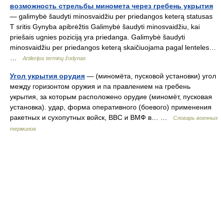
возможность стрельбы миномета через гребень укрытия
— galimybė šaudyti minosvaidžiu per priedangos keterą statusas
T sritis Gynyba apibrėžtis Galimybė šaudyti minosvaidžiu, kai
priešais ugnies poziciją yra priedanga. Galimybė šaudyti
minosvaidžiu per priedangos keterą skaičiuojama pagal lenteles…
…
Artilerijos terminų žodynas
Угол укрытия орудия
— (миномёта, пусковой установки) угол
между горизонтом оружия и па правлением на гребень
укрытия, за которым расположено орудие (миномёт, пусковая
установка). удар, форма оперативного (боевого) применения
ракетных и сухопутных войск, ВВС и ВМФ в… …
Словарь военных
терминов